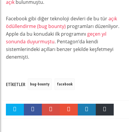
açık
bulunmuştu.
Facebook gibi diğer teknoloji devleri de bu tür
açık
ödüllendirme (bug bounty)
programları düzenliyor.
Apple da bu konudaki ilk programını
geçen yıl
sonunda duyurmuştu
. Pentagon’da kendi
sistemlerindeki açılları benzer şekilde keşfetmeyi
denemişti.
bug-bounty
facebook
ETIKETLER
Twitter
Facebook
Google +
Stumble
linkedin
Pinterest