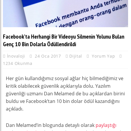
Facebook’ta Herhangi Bir Videoyu Silmenin Yolunu Bulan
Genç 10 Bin Dolarla Ödüllendirildi
İnovaloji
24 Oca 2017
Dijital
Yorum Yap
1234 Okunma
Her gün kullandığımız sosyal ağlar hiç bilmediğimiz ve
kritik olabilecek güvenlik açıklarıyla dolu. Yazılım
güvenliği uzmanı Dan Melamed de bu açıklardan birini
buldu ve Facebook’tan 10 bin dolar ödül kazandığını
açıkladı.
Dan Melamed’in blogunda detaylı olarak
paylaştığı