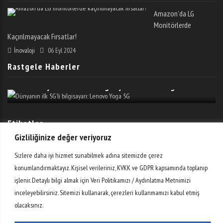
Amazon’da LG
Monitörlerde
Kaçırılmayacak Fırsatlar!
İnovaloji
06 Eyl 2024
Rastgele Haberler
Dünyanın Ilk 5G’li Bilgisayarı: Lenovo Yoga 5G
Etiketler
Gizliliğinize değer veriyoruz
Sizlere daha iyi hizmet sunabilmek adına sitemizde çerez
AR-GE
Bilim
Dijital
Donanım
E-Ticaret
Girişimler
konumlandırmaktayız. Kişisel verileriniz, KVKK ve GDPR kapsamında toplanıp
Giyilebilir Teknoloji
Haber
Mobil
Otomobil
Oyun
işlenir. Detaylı bilgi almak için Veri Politikamızı / Aydınlatma Metnimizi
inceleyebilirsiniz. Sitemizi kullanarak, çerezleri kullanmamızı kabul etmiş
Sosyal Medya
Teknoloji
Teknopark
Video
Yazılım
olacaksınız.
Yenilikler
Ödeme Sistemleri
İnovasyon
İnternet