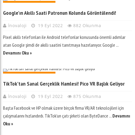
GIYILEBILIR TEKNOLOJI
Google’ın Akıllı Saati Patronun Kolunda Görüntülendi!
İnovaloji
19 Eyl 2022
882 Okunma
Pixel akıllı telefonları ile Android telefonlar konusunda önemli adımlar
atan Google şimdi de akıllı saatini tanıtmaya hazırlanıyor. Google ...
Devamını Oku »
GIYILEBILIR TEKNOLOJI
TikTok’tan Sanal Gerçeklik Hamlesi! Pico VR Başlık Geliyor
İnovaloji
19 Eyl 2022
875 Okunma
Başta Facebook ve HP olmak üzere birçok firma VR/AR teknolojileri için
çalışmalarını hızlandırdı. TikTok’un çatı şirketi olan ByteDance ...
Devamını
Oku »