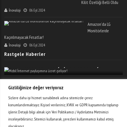
Kilit Özelliği Belli Oldu
İnovaloji
06 Eyl 2024
Amazon’da LG
Monitörlerde
Kaçırılmayacak Fırsatlar!
İnovaloji
06 Eyl 2024
Rastgele Haberler
Mobil İnternet Paylaşımına Ücret Geliyor!
Etiketler
Gizliliğinize değer veriyoruz
Sizlere daha iyi hizmet sunabilmek adına sitemizde çerez
AR-GE
Bilim
Dijital
Donanım
E-Ticaret
Girişimler
konumlandırmaktayız. Kişisel verileriniz, KVKK ve GDPR kapsamında toplanıp
işlenir. Detaylı bilgi almak için Veri Politikamızı / Aydınlatma Metnimizi
Giyilebilir Teknoloji
Haber
Mobil
Otomobil
Oyun
inceleyebilirsiniz. Sitemizi kullanarak, çerezleri kullanmamızı kabul etmiş
olacaksınız.