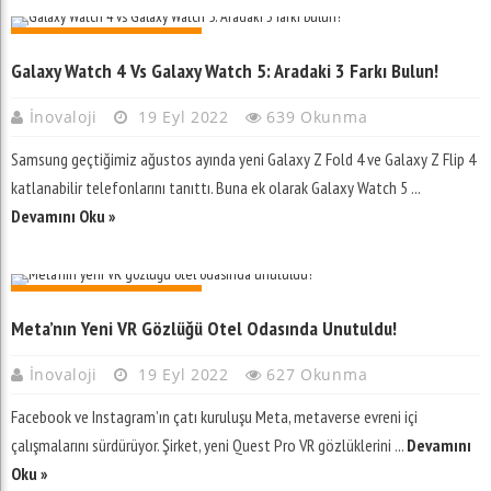
GIYILEBILIR TEKNOLOJI
Galaxy Watch 4 Vs Galaxy Watch 5: Aradaki 3 Farkı Bulun!
İnovaloji
19 Eyl 2022
639 Okunma
Samsung geçtiğimiz ağustos ayında yeni Galaxy Z Fold 4 ve Galaxy Z Flip 4
katlanabilir telefonlarını tanıttı. Buna ek olarak Galaxy Watch 5 ...
Devamını Oku »
GIYILEBILIR TEKNOLOJI
Meta’nın Yeni VR Gözlüğü Otel Odasında Unutuldu!
İnovaloji
19 Eyl 2022
627 Okunma
Facebook ve Instagram’ın çatı kuruluşu Meta, metaverse evreni içi
çalışmalarını sürdürüyor. Şirket, yeni Quest Pro VR gözlüklerini ...
Devamını
Oku »