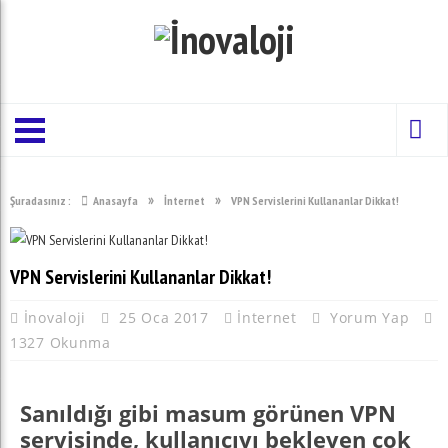
»
»
Şuradasınız :
Anasayfa
İnternet
VPN Servislerini Kullananlar Dikkat!
VPN Servislerini Kullananlar Dikkat!
İnovaloji
25 Oca 2017
İnternet
Yorum Yap
1327 Okunma
Sanıldığı gibi masum görünen VPN
servisinde, kullanıcıyı bekleyen çok