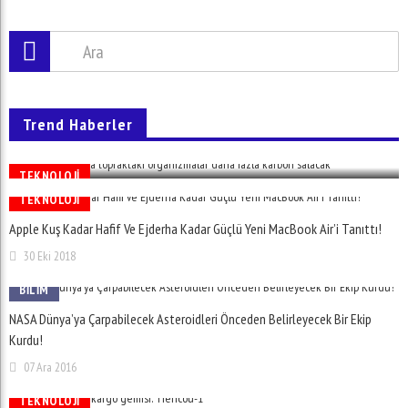
Sıcaklık Arttıkça Topraktaki Organizmalar Daha Fazla
Trend Haberler
Karbon Salacak
03 Ara 2016
TEKNOLOJI
TEKNOLOJI
Apple Kuş Kadar Hafif Ve Ejderha Kadar Güçlü Yeni MacBook Air’i Tanıttı!
30 Eki 2018
BILIM
NASA Dünya’ya Çarpabilecek Asteroidleri Önceden Belirleyecek Bir Ekip
Kurdu!
07 Ara 2016
TEKNOLOJI