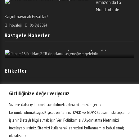
Amazon’da LG
Monitörlerde
Kaçırılmayacak Fırsatlar!
İnovaloji
06 Eyl 2024
Rastgele Haberler
IPhone 16 Pro Max, 2 TB Depolama Seçeneğiyle Gelebilir
Etiketler
AR-GE
Bilim
Dijital
Donanım
E-Ticaret
Girişimler
Gizliliğinize değer veriyoruz
Giyilebilir Teknoloji
Haber
Mobil
Otomobil
Oyun
Sizlere daha iyi hizmet sunabilmek adına sitemizde çerez
konumlandırmaktayız. Kişisel verileriniz, KVKK ve GDPR kapsamında toplanıp
Sosyal Medya
Teknoloji
Teknopark
Video
Yazılım
işlenir. Detaylı bilgi almak için Veri Politikamızı / Aydınlatma Metnimizi
inceleyebilirsiniz. Sitemizi kullanarak, çerezleri kullanmamızı kabul etmiş
Yenilikler
Ödeme Sistemleri
İnovasyon
İnternet
olacaksınız.