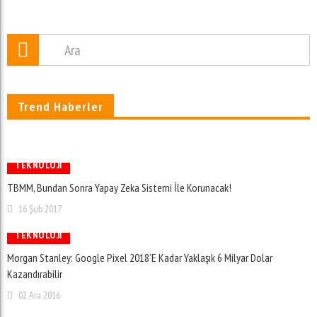
Google Haritalar, İstanbul Ve Ankara’da Toplu Taşıma
Trend Haberler
Bilgilerini Göstermeye Başladı
08 Ara 2016
TEKNOLOJI
TBMM, Bundan Sonra Yapay Zeka Sistemi İle Korunacak!
16 Şub 2017
TEKNOLOJI
Morgan Stanley: Google Pixel 2018’e Kadar Yaklaşık 6 Milyar Dolar
Kazandırabilir
02 Ara 2016