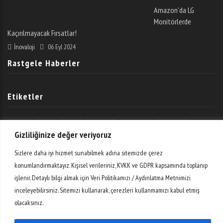
Amazon’da LG
Monitörlerde
Kaçırılmayacak Fırsatlar!
İnovaloji
06 Eyl 2024
Rastgele Haberler
Etiketler
AR-GE
Bilim
Dijital
Donanım
E-Ticaret
Girişimler
Gizliliğinize değer veriyoruz
Giyilebilir Teknoloji
Haber
Mobil
Otomobil
Oyun
Sizlere daha iyi hizmet sunabilmek adına sitemizde çerez
konumlandırmaktayız. Kişisel verileriniz, KVKK ve GDPR kapsamında toplanıp
Sosyal Medya
Teknoloji
Teknopark
Video
Yazılım
işlenir. Detaylı bilgi almak için Veri Politikamızı / Aydınlatma Metnimizi
inceleyebilirsiniz. Sitemizi kullanarak, çerezleri kullanmamızı kabul etmiş
Yenilikler
Ödeme Sistemleri
İnovasyon
İnternet
olacaksınız.