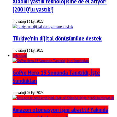
Xiaomi yastık teknolojisine de el atıyor!
[200 IQ’lu yastık!]
İnovaloji
13 Eyl 2022
Türkiye’nin dijital dönüşümüne destek
İnovaloji
13 Eyl 2022
Teknoloji
GoPro Hero 13 Sonunda Tanıtıldı, İşte
Sundukları
İnovaloji
05 Eyl 2024
Amazon otomasyon işini abarttı! Yakında