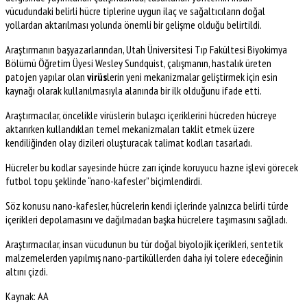
vücudundaki belirli hücre tiplerine uygun ilaç ve sağaltıcıların doğal
yollardan aktarılması yolunda önemli bir gelişme olduğu belirtildi.
Araştırmanın başyazarlarından, Utah Üniversitesi Tıp Fakültesi Biyokimya
Bölümü Öğretim Üyesi Wesley Sundquist, çalışmanın, hastalık üreten
patojen yapılar olan
virüs
lerin yeni mekanizmalar geliştirmek için esin
kaynağı olarak kullanılmasıyla alanında bir ilk olduğunu ifade etti.
Araştırmacılar, öncelikle virüslerin bulaşıcı içeriklerini hücreden hücreye
aktarırken kullandıkları temel mekanizmaları taklit etmek üzere
kendiliğinden olay dizileri oluşturacak talimat kodları tasarladı.
Hücreler bu kodlar sayesinde hücre zarı içinde koruyucu hazne işlevi görecek
futbol topu şeklinde “nano-kafesler” biçimlendirdi.
Söz konusu nano-kafesler, hücrelerin kendi içlerinde yalnızca belirli türde
içerikleri depolamasını ve dağılmadan başka hücrelere taşımasını sağladı.
Araştırmacılar, insan vücudunun bu tür doğal biyolojik içerikleri, sentetik
malzemelerden yapılmış nano-partiküllerden daha iyi tolere edeceğinin
altını çizdi.
Kaynak: AA