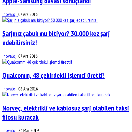
Apple-Samsung davası sonuçlandı
İnovaloji
07 Ara 2016
Şarjınız çabuk mu bitiyor? 30,000 kez şarj
edebilirsiniz!
İnovaloji
07 Ara 2016
Qualcomm, 48 çekirdekli işlemci üretti!
İnovaloji
08 Ara 2016
Norveç, elektrikli ve kablosuz şarj olabilen taksi
filosu kuracak
İnovaloji
24 Mar 2019