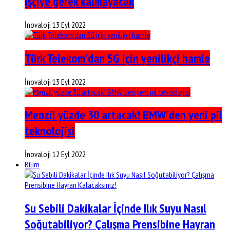
işçiye gerek kalmayacak
İnovaloji
13 Eyl 2022
Türk Telekom’dan 5G için yenilikçi hamle
İnovaloji
13 Eyl 2022
Menzil yüzde 30 artacak! BMW’den yeni pil
teknolojisi
İnovaloji
12 Eyl 2022
Bilim
Su Sebili Dakikalar İçinde Ilık Suyu Nasıl
Soğutabiliyor? Çalışma Prensibine Hayran