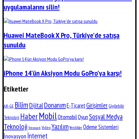
uygulamalarını silin!
Huawei MateBook X Pro, Türkiye’de satışa
sunuldu
iPhone 14’ün Aksiyon Modu GoPro’ya karşı!
Etiketler
Bilim
Donanım
Dijital
Girişimler
E-Ticaret
Giyilebilir
AR-GE
Mobil
Haber
Sosyal Medya
Otomobil
Oyun
Teknoloji
Teknoloji
Yazılım
Ödeme Sistemleri
Video
Yenilikler
Teknopark
İnternet
İnovasyon