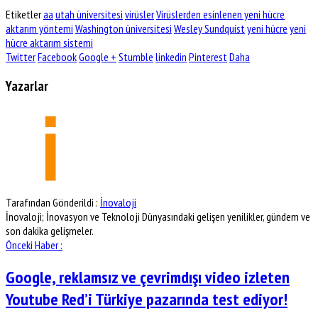
Etiketler
aa
utah üniversitesi
virüsler
Virüslerden esinlenen yeni hücre
aktarım yöntemi
Washington üniversitesi
Wesley Sundquist
yeni hücre
yeni
hücre aktarım sistemi
Twitter
Facebook
Google +
Stumble
linkedin
Pinterest
Daha
Yazarlar
Tarafından Gönderildi :
İnovaloji
İnovaloji; İnovasyon ve Teknoloji Dünyasındaki gelişen yenilikler, gündem ve
son dakika gelişmeler.
Önceki Haber :
Google, reklamsız ve çevrimdışı video izleten
Youtube Red’i Türkiye pazarında test ediyor!