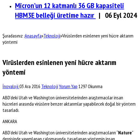
Micron’un 12 katmanlı 36 GB kapasiteli
HBM3E belleği üretime hazır
| 06 Eyl 2024
Şuradasınız :
Anasayfa
»
Teknoloji
»
Virüslerden esinlenen yeni hücre aktarım
yöntemi
Virüslerden esinlenen yeni hücre aktarım
yöntemi
İnovaloji
03 Ara 2016
Teknoloji
Yorum Yap
1297 Okunma
ABD’deki Utah ve Washington üniversitelerinden araştırmacılar insan
hücreleri arasında virüslere benzer aktarımlar yapabilecek doğal bir yöntem
tasarladı.
ANKARA
ABD’deki Utah ve Washington üniversitelerinden araştırmacıların “
Nature
”
dergisinde yayımlanan çalışmasında, tasarlanan yöntemin insan