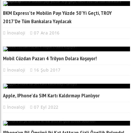
BKM Express’te Mobilin Payı Yüzde 50’yi Geçti, TROY
2017’de Tüm Bankalara Yayılacak
İnovaloji
07 Ara 2016
Mobil Cüzdan Pazarı 4 Trilyon Dolara Koşuyor!
İnovaloji
16 Şub 2017
Apple, IPhone’da SIM Kartı Kaldırmayı Planlıyor
İnovaloji
07 Eyl 2022
IPhone’un Pil Ömrünü Iki Kat Arttıran Gizli Özellik Bulundu!