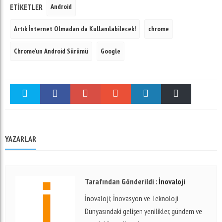
Android
ETIKETLER
Artık İnternet Olmadan da Kullanılabilecek!
chrome
Chrome’un Android Sürümü
Google
Twitter
Facebook
Google +
Stumble
linkedin
Pinterest
YAZARLAR
Tarafından Gönderildi :
İnovaloji
İnovaloji; İnovasyon ve Teknoloji
Dünyasındaki gelişen yenilikler, gündem ve