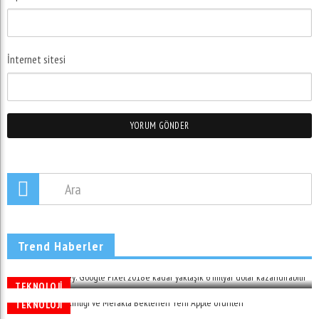
İnternet sitesi
Morgan Stanley: Google Pixel 2018’e Kadar Yaklaşık 6
Trend Haberler
Milyar Dolar Kazandırabilir
02 Ara 2016
TEKNOLOJI
TEKNOLOJI