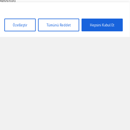
eknolojisi
03 Ara 2016
TEKNOLOJI
TEKNOLOJI
Özelleştir
Tümünü Reddet
Hepsini Kabul Et
ualcomm, 48 Çekirdekli
İPhone Etkinliği Öncesinde
şlemci Üretti!
Apple Store Geçici Olarak
Kapandı
08 Ara 2016
12 Eyl 2017
Reklam