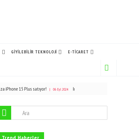
L
GIYILEBILIR TEKNOLOJI
E-TICARET
5 Plus satıyor!
Intel’in çip üretim işi 2027’ye kadar “anlamlı” bir 
| 06 Eyl 2024
Trend Haberler