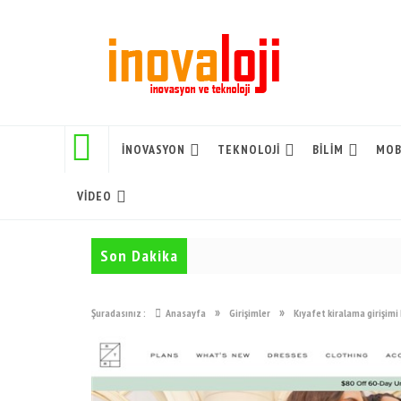
İNOVASYON
TEKNOLOJI
BILIM
MOB
VIDEO
Son Dakika
»
»
Şuradasınız :
Anasayfa
Girişimler
Kıyafet kiralama girişimi