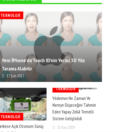
TEKNOLOJI
Yeni İPhone’da Touch ID’nin Yerini 3D Yüz
Tarama Alabilir
17 Şub 2017
TEKNOLOJI
Yıldırımın Ne Zaman Ve
Nereye Düşeceğini Tahmin
Eden Yapay Zekâ Temelli
TEKNOLOJI
Sistem Geliştirildi
erkese Açık Otonom Sürüş
11 Kas 2019