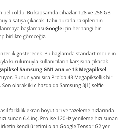
i belli oldu. Bu kapsamda cihazlar 128 ve 256 GB
uyla satışa çıkacak. Tabii burada rakiplerinin
ullanmaya başlaması
Google
için herhangi bir
 birlikte göreceğiz.
enzerlik gösterecek. Bu bağlamda standart modelin
la kurulumuyla kullanıcıların karşısına çıkacak.
gapiksel Samsung GN1
ana
ve
13 Megapiksel
ruyor. Bunun yanı sıra Pro’da 48 Megapiksellik bir
Son olarak iki cihazda da Samsung 3J1) selfie
sıl farklılık ekran boyutları ve tazeleme hızlarında
zı sunan 6,4 inç, Pro ise 120Hz yenileme hızı sunan
e şirketin kendi üretimi olan Google Tensor G2 yer