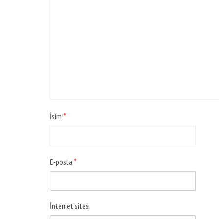
İsim
*
E-posta
*
İnternet sitesi