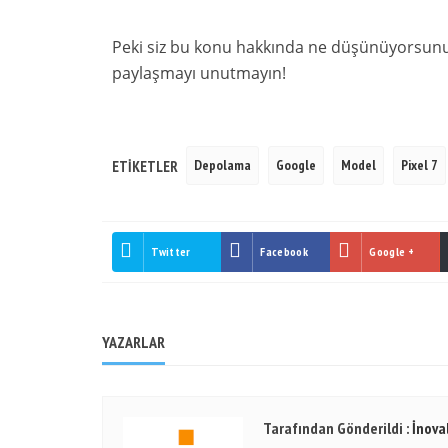
Peki siz bu konu hakkında ne düşünüyorsunuz
paylaşmayı unutmayın!
Depolama
Google
Model
Pixel 7
ETIKETLER
Twitter
Facebook
Google +
YAZARLAR
Tarafından Gönderildi :
İnoval