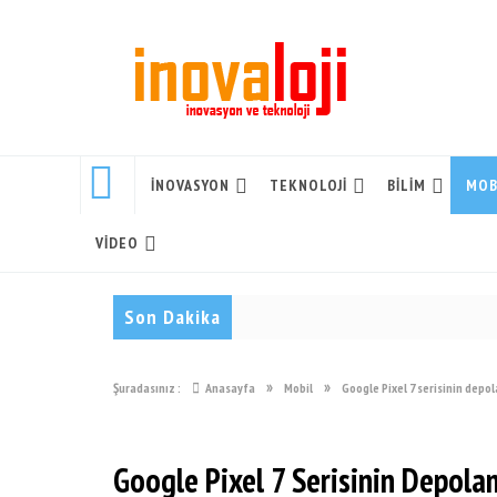
İNOVASYON
TEKNOLOJI
BILIM
MOB
VIDEO
Son Dakika
»
»
Şuradasınız :
Anasayfa
Mobil
Google Pixel 7 serisinin depol
Google Pixel 7 Serisinin Depolam