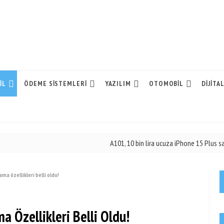
IL
ÖDEME SISTEMLERI
YAZILIM
OTOMOBIL
DIJITA
A101, 10 bin lira ucuza iPhone 15 Plus satıyor!
| 0
ama özellikleri belli oldu!
a Özellikleri Belli Oldu!