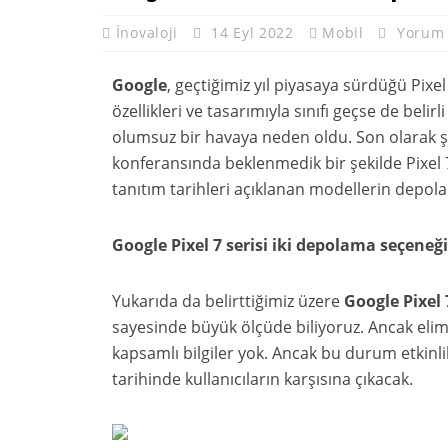
İnovaloji
14 Eyl 2022
Mobil
Yorum
Google
, geçtiğimiz yıl piyasaya sürdüğü Pix
özellikleri ve tasarımıyla sınıfı geçse de belir
olumsuz bir havaya neden oldu. Son olarak ş
konferansında beklenmedik bir şekilde Pixel 
tanıtım tarihleri açıklanan modellerin depola
Google Pixel 7 serisi iki depolama seçeneğ
Yukarıda da belirttiğimiz üzere
Google Pixel 
sayesinde büyük ölçüde biliyoruz. Ancak elimizde
kapsamlı bilgiler yok. Ancak bu durum etkinlik
tarihinde kullanıcıların karşısına çıkacak.