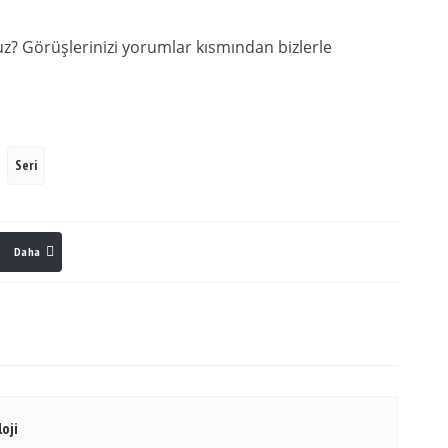
? Görüşlerinizi yorumlar kısmından bizlerle
Seri
Daha
Stumble
linkedin
Pinterest
oji