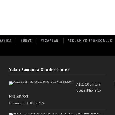
DAKIKA
KÜNYE
YAZARLAR
REKLAM VE SPONSORLUK
Yakın Zamanda Gönderilenler
üne Yol
İPhone 11, İPhone 11 Pro Ve İPhone 11 Pro Max
Hakkında Herşey!
A101, 10 Bin Lira
Ucuza IPhone 15
Plus Satıyor!
İnovaloji
06 Eyl 2024