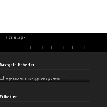
BIZE ULAŞIN
Rastgele Haberler
YouTu
Google Güvenilir Kişiler Uygulaması Yayınlandı.
Etiketler