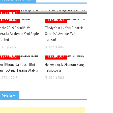
Yaklaşık 6 Milyar Dolar Kazandırabilir
02 Ara 2016
TEKNOLOJI
TEKNOLOJI
TEKNOLOJI
pple 2019 Etkinliği Ve
Türkiye’nin İlk Yerli Elektrikli
erakla Beklenen Yeni Apple
Otobüsü Avenue EV Ile
rünleri
Tanışın!
11 Eyl 2019
08 Ara 2016
TEKNOLOJI
TEKNOLOJI
eni İPhone’da Touch ID’nin
Herkese Açık Otonom Sürüş
erini 3D Yüz Tarama Alabilir
Teknolojisi
17 Şub 2017
03 Ara 2016
Reklam