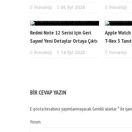
İnovaloji
06 Eyl 2024
İnovaloji
Redmi Note 12 Serisi Için Geri
Apple Watch 
Sayım! Yeni Detaylar Ortaya Çıktı
T-Rex 3 Tanıtı
İnovaloji
14 Eyl 2022
İnovaloji
BIR CEVAP YAZIN
E-posta hesabınız yayımlanmayacak.
Gerekli alanlar
*
ile işar
Yorum