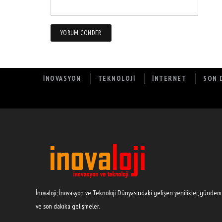
İNOVASYON
TEKNOLOJI
İNTERNET
SON 
Patlayan Xiaomi Modeli, Sahibinin Ölüm
Açtı!
İnovaloji; İnovasyon ve Teknoloji Dünyasındaki gelişen yenilikler, gündem
ve son dakika gelişmeler.