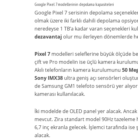
Google Pixel 7 modellerinin depolama kapasiteleri
Google Pixel 7 serisinin depolama seçenekler
olmak üzere iki farklı dahili depolama opsiyon
neredeyse 1 TB’a kadar varan seçenekleri k
dezavantaj
olur mu ilerleyen dönemlerde hep
Pixel 7
modelleri seleflerine büyük ölçüde b
çift ve Pro modelin ise üçlü kamera kurulumuy
Akılı telefonların kamera kurulumunu
50 Me
Sony IMX38
ultra geniş açı sensörleri oluştu
de Samsung GM1 telefoto sensörü yer alıyor. 
kamerası kullanılacak.
İki modelde de OLED panel yer alacak. Ancak a
mevcut. Zira standart model 90Hz tazeleme hı
6,7 inç ekranla gelecek. İşlemci tarafında is
alacak.