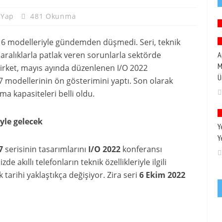
 Yap
481 Okunma
el 6 modelleriyle gündemden düşmedi. Seri, teknik
li aralıklarla patlak veren sorunlarla sektörde
A
M
irket, mayıs ayında düzenlenen I/O 2022
Ü
7 modellerinin ön gösterimini yaptı. Son olarak
ma kapasiteleri belli oldu.
iyle gelecek
Y
Y
7
serisinin tasarımlarını
I/O 2022
konferansı
 akıllı telefonların teknik özellikleriyle ilgili
 tarihi yaklaştıkça değişiyor. Zira seri
6 Ekim 2022