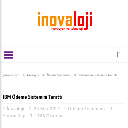
»
»
Şuradasınız :
Anasayfa
Ödeme Sistemleri
IBM ödeme sistemini tanıttı
IBM Ödeme Sistemini Tanıttı
İnovaloji
24 Mar 2019
Ödeme Sistemleri
Yorum Yap
1386 Okunma