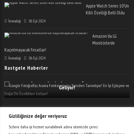
Apple Watch Series 10’un
Kilit Özelliği Belli Oldu
İnovaloji
06 Eyl 2024
Amazon’da LG
Monitörlerde
Kaçırılmayacak Fırsatlar!
İnovaloji
06 Eyl 2024
Rastgele Haberler
Google Fotoğraflar, Arama Fonksiyonunu Yeniden
Tanımlıyor! En İyi Eşleşme Ve Doğal Dil Özellikleri
Geliyor!
Etiketler
Gizliliğinize değer veriyoruz
Sizlere daha iyi hizmet sunabilmek adına sitemizde çerez
AR-GE
Bilim
Dijital
Donanım
E-Ticaret
Girişimler