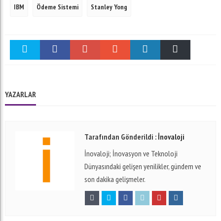
IBM
Ödeme Sistemi
Stanley Yong
Twitter
Facebook
Google +
Stumble
linkedin
Pinterest
YAZARLAR
Tarafından Gönderildi :
İnovaloji
İnovaloji; İnovasyon ve Teknoloji
Dünyasındaki gelişen yenilikler, gündem ve
son dakika gelişmeler.